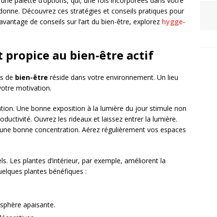
 une palette d’options, qui, une fois incorporées dans votre
donne. Découvrez ces stratégies et conseils pratiques pour
avantage de conseils sur l’art du bien-être, explorez
hygge-
propice au bien-être actif
es de
bien-être
réside dans votre environnement. Un lieu
votre motivation.
lation. Une bonne exposition à la lumière du jour stimule non
uctivité. Ouvrez les rideaux et laissez entrer la lumière.
our une bonne concentration. Aérez régulièrement vos espaces
ls. Les plantes d’intérieur, par exemple, améliorent la
quelques plantes bénéfiques :
sphère apaisante.