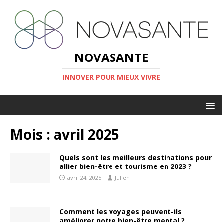
NOVASANTE
INNOVER POUR MIEUX VIVRE
Mois :
avril 2025
Quels sont les meilleurs destinations pour
allier bien-être et tourisme en 2023 ?
avril 24, 2025
Julien
Comment les voyages peuvent-ils
améliorer notre bien-être mental ?