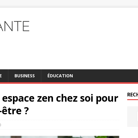
E
BUSINESS
ÉDUCATION
espace zen chez soi pour
REC
-être ?
0