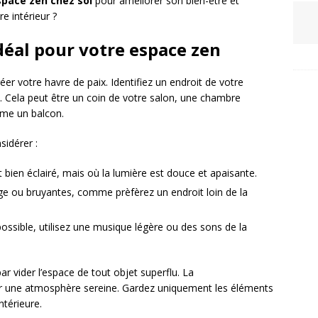
pace zen chez soi
pour améliorer son bien-être et
e intérieur ?
déal pour votre espace zen
éer votre havre de paix. Identifiez un endroit de votre
n. Cela peut être un coin de votre salon, une chambre
me un balcon.
sidérer :
 bien éclairé, mais où la lumière est douce et apaisante.
age ou bruyantes, comme prèfèrez un endroit loin de la
possible, utilisez une musique légère ou des sons de la
 vider l’espace de tout objet superflu. La
er une atmosphère sereine. Gardez uniquement les éléments
ntérieure.