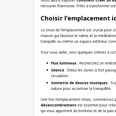
Nous allons explorer
comment créer un es
retrouver l’harmonie. Prêts à transformer votr
Choisir l’emplacement i
Le choix de l’emplacement est crucial pour cr
maison qui favorise le calme et la méditatio
tranquille ou même un espace extérieur com
Pour vous aider, voici quelques critères à con
Flux lumineux
: Recherchez un endroit
Silence
: Évitez les zones à fort pass
circulation.
Sonnette de douces musiques
: Si 
nature pour accentuer la tranquillité.
Une fois l’emplacement choisi, commencez par
désencombrement
est essentiel pour cré
qui vous apportent du bonheur et de la paix i