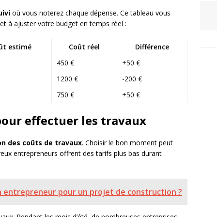
ivi
où vous noterez chaque dépense. Ce tableau vous
et à ajuster votre budget en temps réel :
ût estimé
Coût réel
Différence
450 €
+50 €
1200 €
-200 €
750 €
+50 €
our effectuer les travaux
on des coûts de travaux
. Choisir le bon moment peut
eux entrepreneurs offrent des tarifs plus bas durant
 entrepreneur pour un projet de construction ?
ravaux. Pendant les mois d’été, de nombreuses entreprises