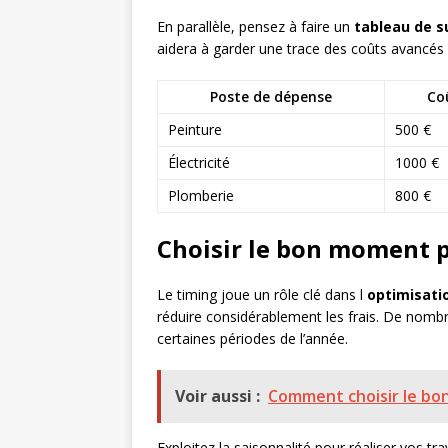
En parallèle, pensez à faire un
tableau de su
aidera à garder une trace des coûts avancés 
Poste de dépense
Co
Peinture
500 €
Électricité
1000 €
Plomberie
800 €
Choisir le bon moment p
Le timing joue un rôle clé dans l
optimisati
réduire considérablement les frais. De nombr
certaines périodes de l’année.
Voir aussi :
Comment choisir le bon
Exploitez la saisonnalité pour réaliser vos t