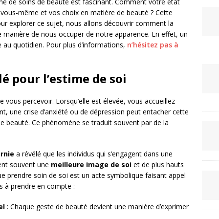
ine de soins de beauté est fascinant. Comment votre état
 de vous-même et vos choix en matière de beauté ? Cette
our explorer ce sujet, nous allons découvrir comment la
re manière de nous occuper de notre apparence. En effet, un
 au quotidien. Pour plus d’informations,
n’hésitez pas à
lé pour l’estime de soi
 vous percevoir. Lorsqu’elle est élevée, vous accueillez
nt, une crise d’anxiété ou de dépression peut entacher cette
 de beauté. Ce phénomène se traduit souvent par de la
ornie
a révélé que les individus qui s’engagent dans une
tent souvent une
meilleure image de soi
et de plus hauts
e prendre soin de soi est un acte symbolique faisant appel
ns à prendre en compte :
el
: Chaque geste de beauté devient une manière d’exprimer