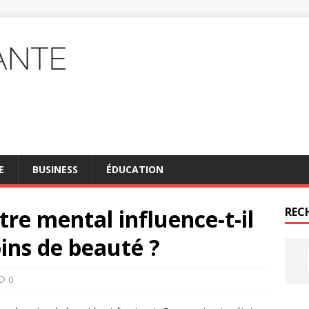
E
BUSINESS
ÉDUCATION
re mental influence-t-il
REC
oins de beauté ?
0