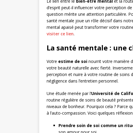
Le lien entre le
bien-être mental
et la rout
d’esprit peut-il influencer votre perception
question mérite une attention particulière. P
santé mentale joue un rôle décisif dans not
mental apaisé peut transformer votre routine
visiter ce lien
.
La santé mentale : une c
Votre
estime de soi
nourrit votre manière de
votre beauté naturelle avec fierté. Inverseme
perception et nuire à votre routine de soins
négligence dans l’entretien personnel.
Une étude menée par l’
Université de Calif
routine régulière de soins de beauté présen
niveaux de bonheur. Pourquoi cela ? Parce qu
à l’auto-compassion. Voici quelques réflexio
Prendre soin de soi comme un ritu
son amour pour soi.